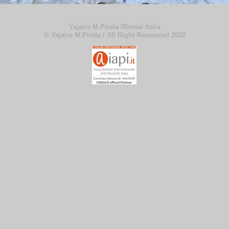
Yajaira M.Pirela /Roma/ Italia
® Yajaira M.Pirela / All Right Resevered 2022