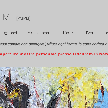
M.
A
[YMPM]
negli anni
Miscellaneous
Mostre
Evento in co
ssi copiare non dipingerei, rifiuto ogni forma, io sono andata 
rtura mostra personale presso Fideuram Privat